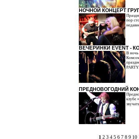
НОЧНОЙ КОНЦЕРТ ГРУ
Праздн
пор сто
недавн
ВЕЧЕРИНКИ EVENT - К
В ночь
Комсом
праздн
PARTY»
ПРЕДНОВОГОДНИЙ КОН
Предно
клубе «
звучат
1
2
3
4
5
6
7
8
9
10