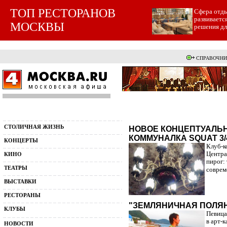
ТОП РЕСТОРАНОВ
Cфера отды
развиваетс
МОСКВЫ
решения для
СПРАВОЧНИ
СТОЛИЧНАЯ ЖИЗНЬ
НОВОЕ КОНЦЕПТУАЛЬН
КОММУНАЛКА SQUAT 3/
КОНЦЕРТЫ
Клуб-к
Центра
КИНО
пирог:
ТЕАТРЫ
соврем
ВЫСТАВКИ
РЕСТОРАНЫ
"ЗЕМЛЯНИЧНАЯ ПОЛЯН
КЛУБЫ
Певица
в арт-
НОВОСТИ