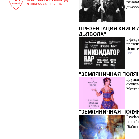
вокало
джазов
ПРЕЗЕНТАЦИЯ КНИГИ 
ДЬЯВОЛА"
5 февр
презен
Испове
"ЗЕМЛЯНИЧНАЯ ПОЛЯН
Группа
октябре
Место:
"ЗЕМЛЯНИЧНАЯ ПОЛЯ
Psyсhe
новый 
"Бабоч