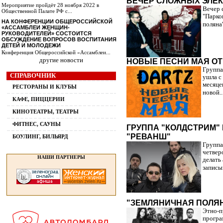
ВЕЧЕР СЛОЖНЫХ ЭЛЕ
Мероприятие пройдёт 28 ноября 2022 в
Вечер 
Общественной Палате РФ с...
"Парко
НА КОНФЕРЕНЦИИ ОБЩЕРОССИЙСКОЙ
поляна"
«АССАМБЛЕИ ЖЕНЩИН-
РУКОВОДИТЕЛЕЙ» СОСТОИТСЯ
ОБСУЖДЕНИЕ ВОПРОСОВ ВОСПИТАНИЯ
ДЕТЕЙ И МОЛОДЕЖИ
Конференция Общероссийской «Ассамблеи...
другие новости
НОВЫЕ ПЕСНИ МАЯ ОТ
Группа
СПРАВОЧНИК
ушла с
месяце
РЕСТОРАНЫ И КЛУБЫ
новой..
КАФЕ, ПИЦЦЕРИИ
КИНОТЕАТРЫ, ТЕАТРЫ
ФИТНЕС, САУНЫ
ГРУППА "КОЛДСТРИМ"
"РЕВАНШ"
БОУЛИНГ, БИЛЬЯРД
Группа
четвер
НАШИ ПАРТНЕРЫ
делать
записы
"ЗЕМЛЯНИЧНАЯ ПОЛЯН
Этно-п
програ