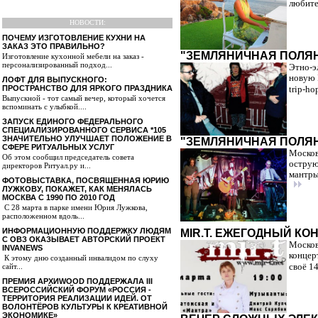
любите
НОВОСТИ:
ПОЧЕМУ ИЗГОТОВЛЕНИЕ КУХНИ НА
ЗАКАЗ ЭТО ПРАВИЛЬНО?
"ЗЕМЛЯНИЧНАЯ ПОЛЯН
Изготовление кухонной мебели на заказ -
персонализированный подход...
Этно-э
новую 
ЛОФТ ДЛЯ ВЫПУСКНОГО:
ПРОСТРАНСТВО ДЛЯ ЯРКОГО ПРАЗДНИКА
trip-h
Выпускной - тот самый вечер, который хочется
вспоминать с улыбкой....
ЗАПУСК ЕДИНОГО ФЕДЕРАЛЬНОГО
СПЕЦИАЛИЗИРОВАННОГО СЕРВИСА *105
ЗНАЧИТЕЛЬНО УЛУЧШАЕТ ПОЛОЖЕНИЕ В
"ЗЕМЛЯНИЧНАЯ ПОЛЯНА
СФЕРЕ РИТУАЛЬНЫХ УСЛУГ
Москов
Об этом сообщил председатель совета
острую
директоров Ритуал.ру и...
мантры
ФОТОВЫСТАВКА, ПОСВЯЩЕННАЯ ЮРИЮ
ЛУЖКОВУ, ПОКАЖЕТ, КАК МЕНЯЛАСЬ
МОСКВА С 1990 ПО 2010 ГОД
С 28 марта в парке имени Юрия Лужкова,
расположенном вдоль...
ИНФОРМАЦИОННУЮ ПОДДЕРЖКУ ЛЮДЯМ
MIR.T. ЕЖЕГОДНЫЙ КО
С ОВЗ ОКАЗЫВАЕТ АВТОРСКИЙ ПРОЕКТ
Москов
INVANEWS
концер
К этому дню созданный инвалидом по слуху
сайт...
своё 14
ПРЕМИЯ АРХИWOOD ПОДДЕРЖАЛА III
ВСЕРОССИЙСКИЙ ФОРУМ «РОССИЯ -
ТЕРРИТОРИЯ РЕАЛИЗАЦИИ ИДЕЙ. ОТ
ВОЛОНТЁРОВ КУЛЬТУРЫ К КРЕАТИВНОЙ
ЭКОНОМИКЕ»