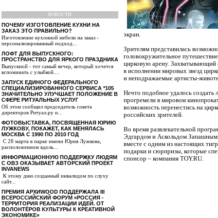
НОВОСТИ:
ПОЧЕМУ ИЗГОТОВЛЕНИЕ КУХНИ НА
ЗАКАЗ ЭТО ПРАВИЛЬНО?
экран.
Изготовление кухонной мебели на заказ -
персонализированный подход...
Зрителям представилась возможно
ЛОФТ ДЛЯ ВЫПУСКНОГО:
головокружительное путешествие 
ПРОСТРАНСТВО ДЛЯ ЯРКОГО ПРАЗДНИКА
цирковую арену. Захватывающий 
Выпускной - тот самый вечер, который хочется
в исполнении мировых звезд цирк
вспоминать с улыбкой....
и неподражаемые артисты-животны
ЗАПУСК ЕДИНОГО ФЕДЕРАЛЬНОГО
СПЕЦИАЛИЗИРОВАННОГО СЕРВИСА *105
Нечто подобное удалось создать 
ЗНАЧИТЕЛЬНО УЛУЧШАЕТ ПОЛОЖЕНИЕ В
СФЕРЕ РИТУАЛЬНЫХ УСЛУГ
прогремели в мировом кинопрока
Об этом сообщил председатель совета
возможность перенестись на цирко
директоров Ритуал.ру и...
российских зрителей.
ФОТОВЫСТАВКА, ПОСВЯЩЕННАЯ ЮРИЮ
ЛУЖКОВУ, ПОКАЖЕТ, КАК МЕНЯЛАСЬ
Во время развлекательной програ
МОСКВА С 1990 ПО 2010 ГОД
Эдгардом и Аскольдом Запашными
С 28 марта в парке имени Юрия Лужкова,
вместе с одним из настоящих тиг
расположенном вдоль...
подарки и сюрпризы, которые сп
ИНФОРМАЦИОННУЮ ПОДДЕРЖКУ ЛЮДЯМ
спонсор – компания TOY.RU.
С ОВЗ ОКАЗЫВАЕТ АВТОРСКИЙ ПРОЕКТ
INVANEWS
К этому дню созданный инвалидом по слуху
сайт...
ПРЕМИЯ АРХИWOOD ПОДДЕРЖАЛА III
ВСЕРОССИЙСКИЙ ФОРУМ «РОССИЯ -
ТЕРРИТОРИЯ РЕАЛИЗАЦИИ ИДЕЙ. ОТ
ВОЛОНТЁРОВ КУЛЬТУРЫ К КРЕАТИВНОЙ
ЭКОНОМИКЕ»