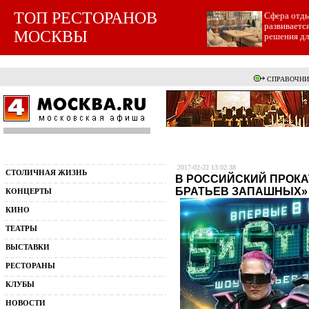
ТОП РЕСТОРАНОВ
Cфера отды
развиваетс
МОСКВЫ
решения для
СПРАВОЧНИ
2017-02-22 13:02:38
СТОЛИЧНАЯ ЖИЗНЬ
В РОССИЙСКИЙ ПРОКА
БРАТЬЕВ ЗАПАШНЫХ»
КОНЦЕРТЫ
КИНО
ТЕАТРЫ
ВЫСТАВКИ
РЕСТОРАНЫ
КЛУБЫ
НОВОСТИ