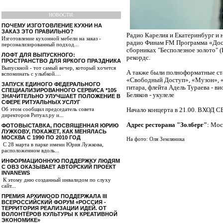
НОВОСТИ:
ПОЧЕМУ ИЗГОТОВЛЕНИЕ КУХНИ НА
ЗАКАЗ ЭТО ПРАВИЛЬНО?
Радио Карелия и Екатеринбург и 
Изготовление кухонной мебели на заказ -
радио Финам FM Программа «Дост
персонализированный подход...
сборниках "Бесполезное золото" (
ЛОФТ ДЛЯ ВЫПУСКНОГО:
рекордс.
ПРОСТРАНСТВО ДЛЯ ЯРКОГО ПРАЗДНИКА
Выпускной - тот самый вечер, который хочется
А также были полноформатные ста
вспоминать с улыбкой....
«Свободный Доступ», «Музон», «T
ЗАПУСК ЕДИНОГО ФЕДЕРАЛЬНОГО
гитара, флейта Адель Тураева - в
СПЕЦИАЛИЗИРОВАННОГО СЕРВИСА *105
Беляков - укулеле
ЗНАЧИТЕЛЬНО УЛУЧШАЕТ ПОЛОЖЕНИЕ В
СФЕРЕ РИТУАЛЬНЫХ УСЛУГ
Об этом сообщил председатель совета
Начало концерта в 21.00. ВХОД
директоров Ритуал.ру и...
Адрес ресторана "Золберг"
: Мос
ФОТОВЫСТАВКА, ПОСВЯЩЕННАЯ ЮРИЮ
ЛУЖКОВУ, ПОКАЖЕТ, КАК МЕНЯЛАСЬ
МОСКВА С 1990 ПО 2010 ГОД
На фото: Оля Земляника
С 28 марта в парке имени Юрия Лужкова,
расположенном вдоль...
ИНФОРМАЦИОННУЮ ПОДДЕРЖКУ ЛЮДЯМ
С ОВЗ ОКАЗЫВАЕТ АВТОРСКИЙ ПРОЕКТ
INVANEWS
К этому дню созданный инвалидом по слуху
сайт...
ПРЕМИЯ АРХИWOOD ПОДДЕРЖАЛА III
ВСЕРОССИЙСКИЙ ФОРУМ «РОССИЯ -
ТЕРРИТОРИЯ РЕАЛИЗАЦИИ ИДЕЙ. ОТ
ВОЛОНТЁРОВ КУЛЬТУРЫ К КРЕАТИВНОЙ
ЭКОНОМИКЕ»