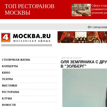
ТОП РЕСТОРАНОВ
Cфера отды
развиваетс
МОСКВЫ
решения для
СПРАВОЧНИ
2017-05-31 14:27:07
СТОЛИЧНАЯ ЖИЗНЬ
ОЛЯ ЗЕМЛЯНИКА С ДР
В "ЗОЛБЕРГ"
КОНЦЕРТЫ
КИНО
ТЕАТРЫ
ВЫСТАВКИ
РЕСТОРАНЫ
КЛУБЫ
НОВОСТИ