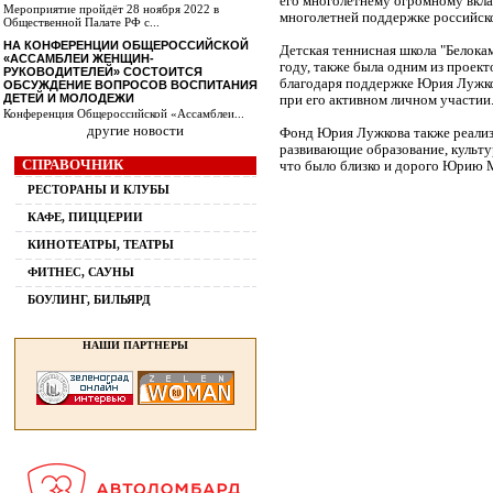
его многолетнему огромному вклад
Мероприятие пройдёт 28 ноября 2022 в
многолетней поддержке российско
Общественной Палате РФ с...
НА КОНФЕРЕНЦИИ ОБЩЕРОССИЙСКОЙ
Детская теннисная школа "Белокам
«АССАМБЛЕИ ЖЕНЩИН-
году, также была одним из проек
РУКОВОДИТЕЛЕЙ» СОСТОИТСЯ
благодаря поддержке Юрия Лужко
ОБСУЖДЕНИЕ ВОПРОСОВ ВОСПИТАНИЯ
ДЕТЕЙ И МОЛОДЕЖИ
при его активном личном участии
Конференция Общероссийской «Ассамблеи...
другие новости
Фонд Юрия Лужкова также реализ
развивающие образование, культ
СПРАВОЧНИК
что было близко и дорого Юрию 
РЕСТОРАНЫ И КЛУБЫ
КАФЕ, ПИЦЦЕРИИ
КИНОТЕАТРЫ, ТЕАТРЫ
ФИТНЕС, САУНЫ
БОУЛИНГ, БИЛЬЯРД
НАШИ ПАРТНЕРЫ