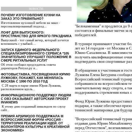
НОВОСТИ:
ПОЧЕМУ ИЗГОТОВЛЕНИЕ КУХНИ НА
ЗАКАЗ ЭТО ПРАВИЛЬНО?
Изготовление кухонной мебели на заказ -
"Белокаменная" и продлится до 9 
персонализированный подход...
состоятся и финальные матчи за 
ЛОФТ ДЛЯ ВЫПУСКНОГО:
победителей.
ПРОСТРАНСТВО ДЛЯ ЯРКОГО ПРАЗДНИКА
Выпускной - тот самый вечер, который хочется
вспоминать с улыбкой....
В турнире принимают участие бо
лет из 14 городов - от Москвы и 
ЗАПУСК ЕДИНОГО ФЕДЕРАЛЬНОГО
Южно-Сахалинска. В зависимости 
СПЕЦИАЛИЗИРОВАННОГО СЕРВИСА *105
ЗНАЧИТЕЛЬНО УЛУЧШАЕТ ПОЛОЖЕНИЕ В
получить квалификационные очки 
СФЕРЕ РИТУАЛЬНЫХ УСЛУГ
подтвердить свои спортивные раз
Об этом сообщил председатель совета
директоров Ритуал.ру и...
В обращении к участникам и гос
ФОТОВЫСТАВКА, ПОСВЯЩЕННАЯ ЮРИЮ
Лужкова Елена Батурина сообщил
ЛУЖКОВУ, ПОКАЖЕТ, КАК МЕНЯЛАСЬ
Всероссийский теннисный турнир
МОСКВА С 1990 ПО 2010 ГОД
собравшихся на всероссийском т
С 28 марта в парке имени Юрия Лужкова,
замечательному виду спорта, а т
расположенном вдоль...
поддерживать стремления юных с
ИНФОРМАЦИОННУЮ ПОДДЕРЖКУ ЛЮДЯМ
С ОВЗ ОКАЗЫВАЕТ АВТОРСКИЙ ПРОЕКТ
Фонд Юрия Лужкова предоставил 
INVANEWS
подарки, а также обеспечил приз
К этому дню созданный инвалидом по слуху
сайт...
теннисной экипировки для будущ
ПРЕМИЯ АРХИWOOD ПОДДЕРЖАЛА III
"Всероссийский теннисный турнир
ВСЕРОССИЙСКИЙ ФОРУМ «РОССИЯ -
ТЕРРИТОРИЯ РЕАЛИЗАЦИИ ИДЕЙ. ОТ
отдавая дань Юрию Михайловичу Л
ВОЛОНТЁРОВ КУЛЬТУРЫ К КРЕАТИВНОЙ
перед Отечеством", возглавлявшем
ЭКОНОМИКЕ»