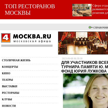
ТОП РЕСТОРАНОВ
Cфера отды
развиваетс
МОСКВЫ
решения для
СПРАВОЧНИ
2023-09-08 06:39:30
СТОЛИЧНАЯ ЖИЗНЬ
ДЛЯ УЧАСТНИКОВ ВС
ТУРНИРА ПАМЯТИ Ю. 
КОНЦЕРТЫ
ФОНД ЮРИЯ ЛУЖКОВА
КИНО
ТЕАТРЫ
ВЫСТАВКИ
РЕСТОРАНЫ
КЛУБЫ
НОВОСТИ