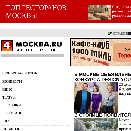
ТОП РЕСТОРАНОВ
Cфера отды
развиваетс
МОСКВЫ
решения для
СПРАВОЧНИ
СТОЛИЧНАЯ ЖИЗНЬ
В МОСКВЕ ОБЪЯВЛЕНЫ
КОНКУРСА DESIGN YOU
КОНЦЕРТЫ
23 дек
б-р, д
КИНО
награж
ТЕАТРЫ
ВЫСТАВКИ
РЕСТОРАНЫ
В СТОЛИЦЕ ПОЯВИТСЯ
Компан
КЛУБЫ
жилого
прилег
НОВОСТИ