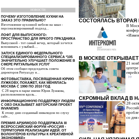
НОВОСТИ:
ПОЧЕМУ ИЗГОТОВЛЕНИЕ КУХНИ НА
СОСТОЯЛАСЬ ВТОРАЯ
ЗАКАЗ ЭТО ПРАВИЛЬНО?
Изготовление кухонной мебели на заказ -
В Моск
персонализированный подход...
конфер
ЛОФТ ДЛЯ ВЫПУСКНОГО:
«Измен
ПРОСТРАНСТВО ДЛЯ ЯРКОГО ПРАЗДНИКА
Выпускной - тот самый вечер, который хочется
вспоминать с улыбкой....
ЗАПУСК ЕДИНОГО ФЕДЕРАЛЬНОГО
СПЕЦИАЛИЗИРОВАННОГО СЕРВИСА *105
В МОСКВЕ ОТКРЫВАЕТ
ЗНАЧИТЕЛЬНО УЛУЧШАЕТ ПОЛОЖЕНИЕ В
21 ноя
СФЕРЕ РИТУАЛЬНЫХ УСЛУГ
центре
Об этом сообщил председатель совета
директоров Ритуал.ру и...
еврейс
ФОТОВЫСТАВКА, ПОСВЯЩЕННАЯ ЮРИЮ
ЛУЖКОВУ, ПОКАЖЕТ, КАК МЕНЯЛАСЬ
МОСКВА С 1990 ПО 2010 ГОД
С 28 марта в парке имени Юрия Лужкова,
расположенном вдоль...
СКРОМНЫЙ ВКЛАД В Н
ИНФОРМАЦИОННУЮ ПОДДЕРЖКУ ЛЮДЯМ
28 окт
С ОВЗ ОКАЗЫВАЕТ АВТОРСКИЙ ПРОЕКТ
Россий
INVANEWS
пробле
К этому дню созданный инвалидом по слуху
сайт...
со дня 
ПРЕМИЯ АРХИWOOD ПОДДЕРЖАЛА III
ВСЕРОССИЙСКИЙ ФОРУМ «РОССИЯ -
ТЕРРИТОРИЯ РЕАЛИЗАЦИИ ИДЕЙ. ОТ
ВОЛОНТЁРОВ КУЛЬТУРЫ К КРЕАТИВНОЙ
ЭКОНОМИКЕ»