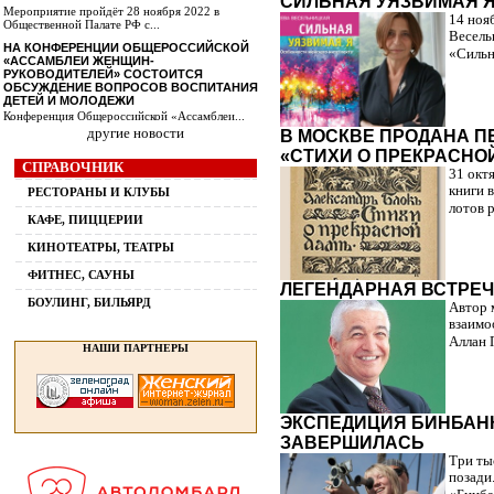
СИЛЬНАЯ УЯЗВИМАЯ 
Мероприятие пройдёт 28 ноября 2022 в
14 ноя
Общественной Палате РФ с...
Весель
НА КОНФЕРЕНЦИИ ОБЩЕРОССИЙСКОЙ
«Сильн
«АССАМБЛЕИ ЖЕНЩИН-
РУКОВОДИТЕЛЕЙ» СОСТОИТСЯ
ОБСУЖДЕНИЕ ВОПРОСОВ ВОСПИТАНИЯ
ДЕТЕЙ И МОЛОДЕЖИ
Конференция Общероссийской «Ассамблеи...
другие новости
В МОСКВЕ ПРОДАНА П
«СТИХИ О ПРЕКРАСНО
СПРАВОЧНИК
31 окт
книги 
РЕСТОРАНЫ И КЛУБЫ
лотов р
КАФЕ, ПИЦЦЕРИИ
КИНОТЕАТРЫ, ТЕАТРЫ
ФИТНЕС, САУНЫ
ЛЕГЕНДАРНАЯ ВСТРЕЧ
БОУЛИНГ, БИЛЬЯРД
Автор 
взаимо
Аллан 
НАШИ ПАРТНЕРЫ
ЭКСПЕДИЦИЯ БИНБАНК
ЗАВЕРШИЛАСЬ
Три ты
позади