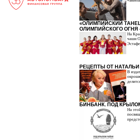
«Бинба
«ОЛИМПИЙСКИЙ ТАНЕЦ
ОЛИМПИЙСКОГО ОГНЯ 
На Кра
чаши О
Эстафе
РЕЦЕПТЫ ОТ НАТАЛЬИ
В изда
окрошк
делитс
БИНБАНК. ПОД КРЫЛО
На это
посвящ
предст