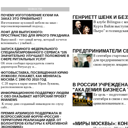
НОВОСТИ:
ПОЧЕМУ ИЗГОТОВЛЕНИЕ КУХНИ НА
ГЕНРИЕТТ ШЕНК И БЕ
ЗАКАЗ ЭТО ПРАВИЛЬНО?
В клубе Bilingua с 
Изготовление кухонной мебели на заказ -
персонализированный подход...
Курта Вайля выступя
Пьеро" и голландская
ЛОФТ ДЛЯ ВЫПУСКНОГО:
ПРОСТРАНСТВО ДЛЯ ЯРКОГО ПРАЗДНИКА
Выпускной - тот самый вечер, который хочется
вспоминать с улыбкой....
ЗАПУСК ЕДИНОГО ФЕДЕРАЛЬНОГО
ПРЕДПРИНИМАТЕЛИ СЕ
СПЕЦИАЛИЗИРОВАННОГО СЕРВИСА *105
8 сентября стартова
ЗНАЧИТЕЛЬНО УЛУЧШАЕТ ПОЛОЖЕНИЕ В
СФЕРЕ РИТУАЛЬНЫХ УСЛУГ
для предпринимателе
Об этом сообщил председатель совета
свою первую лекцию 
директоров Ритуал.ру и...
ФОТОВЫСТАВКА, ПОСВЯЩЕННАЯ ЮРИЮ
ЛУЖКОВУ, ПОКАЖЕТ, КАК МЕНЯЛАСЬ
МОСКВА С 1990 ПО 2010 ГОД
С 28 марта в парке имени Юрия Лужкова,
В РОССИИ УЧРЕЖДЕН
расположенном вдоль...
"АКАДЕМИЯ БИЗНЕСА 
ИНФОРМАЦИОННУЮ ПОДДЕРЖКУ ЛЮДЯМ
Ее цель – подготовит
С ОВЗ ОКАЗЫВАЕТ АВТОРСКИЙ ПРОЕКТ
сентября в связи с н
INVANEWS
цивилизованным и...
К этому дню созданный инвалидом по слуху
сайт...
ПРЕМИЯ АРХИWOOD ПОДДЕРЖАЛА III
ВСЕРОССИЙСКИЙ ФОРУМ «РОССИЯ -
ТЕРРИТОРИЯ РЕАЛИЗАЦИИ ИДЕЙ. ОТ
«МИРЫ МОСКВЫ»: КОН
ВОЛОНТЁРОВ КУЛЬТУРЫ К КРЕАТИВНОЙ
ЭКОНОМИКЕ»