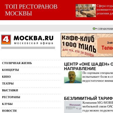
ТОП РЕСТОРАНОВ
Cфера отды
развиваетс
МОСКВЫ
решения для
СПРАВОЧНИ
СТОЛИЧНАЯ ЖИЗНЬ
ЦЕНТР «ОНЕ ШАДЕН» 
НАПРАВЛЕНИЕ
КОНЦЕРТЫ
По оценкам специали
испытывает боли в сп
КИНО
недостаточное вниман
ТЕАТРЫ
ВЫСТАВКИ
РЕСТОРАНЫ
БЕЗЛИМИТНЫЙ ТАРИФ
Компания MG-MOBILE
КЛУБЫ
мобильной связи ОАО
года можно подключи
НОВОСТИ