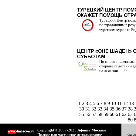
ТУРЕЦКИЙ ЦЕНТР ПОМ
ОКАЖЕТ ПОМОЩЬ ОТ
Турецкий Центр пом
пострадавшим в резу
турецком курорте Бод
ЦЕНТР «ОНЕ ШАДЕН» 
СУББОТАМ
По многочисленным 
открывает детский д
на лечении...
1
2
3
4
5
6
7
8
9
10
11
12
13
30
31
32
33
34
35
36
37
38
55
56
57
58
59
60
61
62
63
80
Copyright ©2007-2025
Афиша Москвы
.
Полное или частичное использование
Сканда