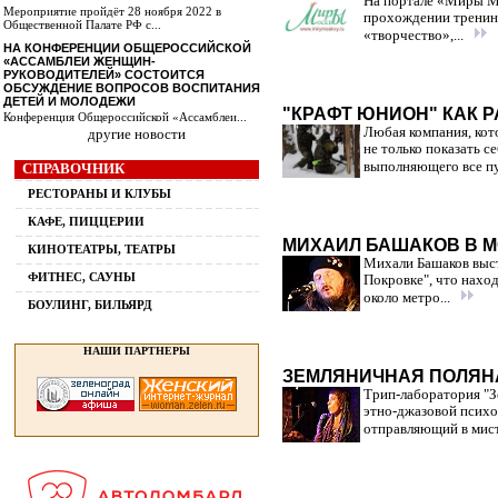
На портале «Миры М
Мероприятие пройдёт 28 ноября 2022 в
прохождении тренинг
Общественной Палате РФ с...
«творчество»,...
НА КОНФЕРЕНЦИИ ОБЩЕРОССИЙСКОЙ
«АССАМБЛЕИ ЖЕНЩИН-
РУКОВОДИТЕЛЕЙ» СОСТОИТСЯ
ОБСУЖДЕНИЕ ВОПРОСОВ ВОСПИТАНИЯ
ДЕТЕЙ И МОЛОДЕЖИ
"КРАФТ ЮНИОН" КАК 
Конференция Общероссийской «Ассамблеи...
Любая компания, кот
другие новости
не только показать с
выполняющего все пу
СПРАВОЧНИК
РЕСТОРАНЫ И КЛУБЫ
КАФЕ, ПИЦЦЕРИИ
МИХАИЛ БАШАКОВ В 
КИНОТЕАТРЫ, ТЕАТРЫ
Михали Башаков выст
ФИТНЕС, САУНЫ
Покровке", что наход
около метро...
БОУЛИНГ, БИЛЬЯРД
НАШИ ПАРТНЕРЫ
ЗЕМЛЯНИЧНАЯ ПОЛЯНА
Трип-лаборатория "З
этно-джазовой психо
отправляющий в мист