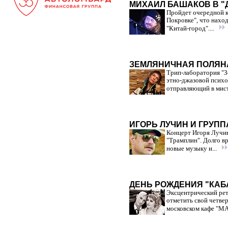
МИХАИЛ БАШАКОВ В "
Пройдет очередной к
Покровке", что наход
"Китай-город"....
ЗЕМЛЯНИЧНАЯ ПОЛЯНА
Трип-лаборатория "З
этно-джазовой психо
отправляющий в мисти
ИГОРЬ ЛУЧИН И ГРУПП
Концерт Игоря Лучин
"Трамплин". Долго вр
новые музыку и...
ДЕНЬ РОЖДЕНИЯ "КАБА
Эксцентрический рет
отметить свой четве
московском кафе "МА