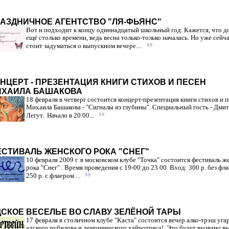
АЗДНИЧНОЕ АГЕНТСТВО "ЛЯ-ФЬЯНС"
Вот и подходит к концу одиннадцатый школьный год. Кажется, что до
ещё столько времени, ведь весна только-только началась. Но уже сейч
стоит задуматься о выпускном вечере....
НЦЕРТ - ПРЕЗЕНТАЦИЯ КНИГИ СТИХОВ И ПЕСЕН
ИХАИЛА БАШАКОВА
18 февраля в четверг состоится концерт-презентация книги стихов и 
Михаила Башакова - "Сигналы из глубины". Специальный гость - Дми
Легут. Начало в 20.00...
СТИВАЛЬ ЖЕНСКОГО РОКА "СНЕГ"
10 февраля 2009 г. в московском клубе "Точка" состоится фестиваль ж
рока "Снег" . Время проведения с 19-00 до 23 00 Вход: 300 р. без фла
250 р. с флаером ...
СКОЕ ВЕСЕЛЬЕ ВО СЛАВУ ЗЕЛЁНОЙ ТАРЫ
17 февраля в столичном клубе "Каста" состоится вечер алко-трэш угар
адского рубилова и демонического хайротряса! Это будет вызвано 