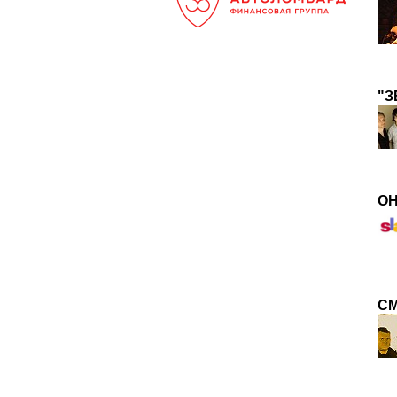
"З
ОН
С