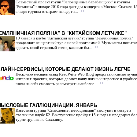
Совместный проект групп "Запрещенные барабанщики" и группы
"Ботаника" в январе 2010 года даст два концерта в Москве. Сначала 1
января группы отыграет концерт в...
ЕМЛЯНИЧНАЯ ПОЛЯНА" В "КИТАЙСКОМ ЛЕТЧИКЕ"
10 января в клубе "Китайский летчик" группа "Земляничная поляна"
продолжит концертный тур с новой программой. Музыканты попыта
сделать такой странный сплав, как если бы...
ЛАЙН-СЕРВИСЫ, КОТОРЫЕ ДЕЛАЮТ ЖИЗНЬ ЛЕГЧЕ
Несколько месяцев назад ReadWrite Web Blog представил самые лучш
интернет-проекты, которые делают нашу жизнь интереснее и удобне
взяли на себя смелость рассмотреть наиболее...
МЫСЛОВЫЕ ГАЛЛЮЦИНАЦИИ. ЯНВАРЬ
Известная группа "Смысловые галлюцинации" выступит в январе в
столичном клубе Б2. Выступление пройдет 15 января и предварит бо
турне группы по Сахалину.