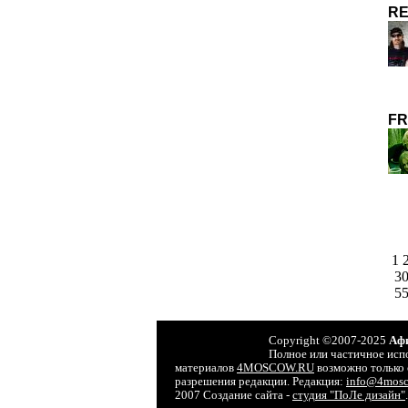
RE
FR
1
3
5
Copyright ©2007-2025
Аф
Полное или частичное исп
материалов
4MOSCOW.RU
возможно только 
разрешения редакции. Редакция:
info@4mosc
2007 Создание сайта -
студия "ПоЛе дизайн"