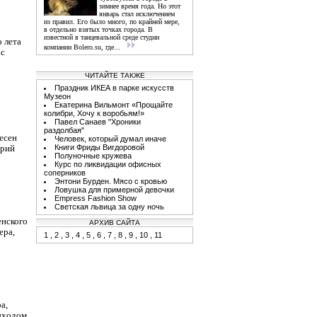
зимнее время года. Но этот
январь стал исключением
из правил. Его было много, по крайней мере,
в отдельно взятых точках города. В
известной в танцевальной среде студии
 лета
компании Bolero.su, где...
ас
ЧИТАЙТЕ ТАКЖЕ
Праздник ИКЕА в парке искусств
Музеон
Екатерина Вильмонт «Прощайте
колибри, Хочу к воробьям!»
Павел Санаев "Хроники
раздолбая"
песен
Человек, который думал иначе
Книги Фриды Вигдоровой
трий
Полуночные кружева
Курс по ликвидации офисных
соперников
Энтони Бурден. Мясо с кровью
Ловушка для примерной девочки
Empress Fashion Show
Светская львица за одну ночь
енского
АРХИВ САЙТА
ера,
1
,
2
,
3
,
4
,
5
,
6
,
7
,
8
,
9
,
10
,
11
а,
выходом