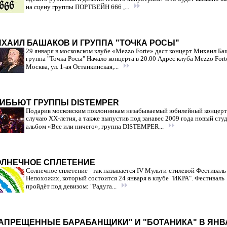
на сцену группы ПОРТВЕЙН 666 ,...
ХАИЛ БАШАКОВ И ГРУППА "ТОЧКА РОСЫ"
29 января в московском клубе «Mezzo Forte» даст концерт Михаил Ба
группа "Точка Росы" Начало концерта в 20.00 Адрес клуба Mezzo Fort
Москва, ул. 1-ая Останкинская,...
ИБЬЮТ ГРУППЫ DISTEMPER
Подарив московским поклонникам незабываемый юбилейный концерт
случаю XX-летия, а также выпустив под занавес 2009 года новый ст
альбом «Все или ничего», группа DISTEMPER...
ОЛНЕЧНОЕ СПЛЕТЕНИЕ
Солнечное сплетение - так называется IV Мульти-стилевой Фестиваль
Непохожих, который состоится 24 января в клубе "ИКРА". Фестиваль
пройдёт под девизом: "Радуга...
АПРЕЩЕННЫЕ БАРАБАНЩИКИ" И "БОТАНИКА" В ЯНВ