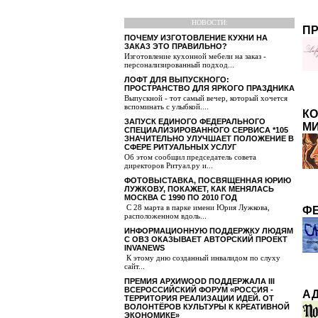
НОВОСТИ:
ПР
ПОЧЕМУ ИЗГОТОВЛЕНИЕ КУХНИ НА
ЗАКАЗ ЭТО ПРАВИЛЬНО?
Изготовление кухонной мебели на заказ -
персонализированный подход...
ЛОФТ ДЛЯ ВЫПУСКНОГО:
ПРОСТРАНСТВО ДЛЯ ЯРКОГО ПРАЗДНИКА
Выпускной - тот самый вечер, который хочется
вспоминать с улыбкой....
КО
ЗАПУСК ЕДИНОГО ФЕДЕРАЛЬНОГО
М
СПЕЦИАЛИЗИРОВАННОГО СЕРВИСА *105
ЗНАЧИТЕЛЬНО УЛУЧШАЕТ ПОЛОЖЕНИЕ В
СФЕРЕ РИТУАЛЬНЫХ УСЛУГ
Об этом сообщил председатель совета
директоров Ритуал.ру и...
ФОТОВЫСТАВКА, ПОСВЯЩЕННАЯ ЮРИЮ
ЛУЖКОВУ, ПОКАЖЕТ, КАК МЕНЯЛАСЬ
МОСКВА С 1990 ПО 2010 ГОД
С 28 марта в парке имени Юрия Лужкова,
ФЕ
расположенном вдоль...
ИНФОРМАЦИОННУЮ ПОДДЕРЖКУ ЛЮДЯМ
С ОВЗ ОКАЗЫВАЕТ АВТОРСКИЙ ПРОЕКТ
INVANEWS
К этому дню созданный инвалидом по слуху
сайт...
ПРЕМИЯ АРХИWOOD ПОДДЕРЖАЛА III
ВСЕРОССИЙСКИЙ ФОРУМ «РОССИЯ -
АД
ТЕРРИТОРИЯ РЕАЛИЗАЦИИ ИДЕЙ. ОТ
ВОЛОНТЁРОВ КУЛЬТУРЫ К КРЕАТИВНОЙ
ЭКОНОМИКЕ»