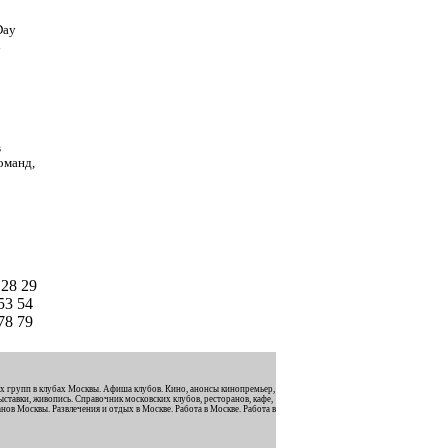
Day
d
в
оманд,
7
28
29
53
54
78
79
х групп в клубах Москвы. Афиша клубов. Кино, анонсы кинопремьер,
ставки, живопись. Справочник московских клубов, ресторанов, кафе,
нов Москвы. Развлечения и отдых в Москве. Работа в Москве. Работа в