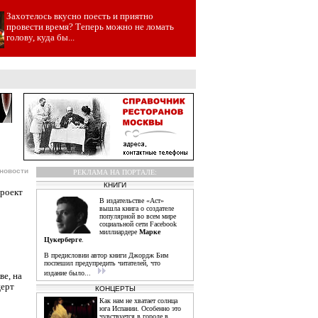
Захотелось вкусно поесть и приятно
провести время? Теперь можно не ломать
голову, куда бы...
новости
РЕКЛАМА НА ПОРТАЛЕ:
КНИГИ
проект
В издательстве «Аст»
вышла книга о создателе
популярной во всем мире
социальной сети Facebook
миллиардере
Марке
Цукерберге
.
В предисловии автор книги Джордж Бим
поспешил предупредить читателей, что
издание было...
ве, на
церт
КОНЦЕРТЫ
Как нам не хватает солнца
юга Испании. Особенно это
чувствуется в городе в