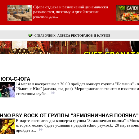
Cфера отдыха и развлечений динамически
развивается, поэтому и дизайнерские
решения для...
СПРАВОЧНИК:
АДРЕСА РЕСТОРАНОВ И КЛУБОВ
ЮГА-С-ЮГА
14 марта в воскресенье в 20.00 пройдет концерт группы "Полынья" - 
"Вьюга-с-Юга" (латина, ска, рок). Мероприятие состоится в известном
столичном клубе...
HNO PSY-ROCK ОТ ГРУППЫ "ЗЕМЛЯНИЧНАЯ ПОЛЯНА"
В марте состоится два концерта группы "Земляничная поляна" в Моск
которых можно будет услышать редкий ethno psy-rock. 20 марта кон
пройдет в...