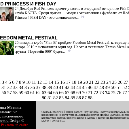
D PRINCESS И FISH DAY
24 Декабря Red Princess примет участие в очередной вечеринке Fish 
клуба КАСТА. Среди призов — модная эксклюзивная футболка от Re
Princess ! FISH DAY - это специальное...
EEDOM METAL FESTIVAL
25 января в клубе "Plan B" пройдет Freedom Metal Festival, которому 
январе 2010 г. исполнится один год. На этом фестивале Thrash Metal к
группа "Портвейн 666" будет...
2
3
4
5
6
7
8
9
10
11
12
13
14
15
16
17
18
19
20
21
22
23
24
25
26
2
0
31
32
33
34
35
36
37
38
39
40
41
42
43
44
45
46
47
48
49
50
51
52
5
56
57
58
59
60
61
62
63
64
65
66
67
68
69
70
71
72
73
74
75
76
77
80
81
82
83
84
85
86
87
88
иша Москвы
.
ользование
Скандалы столичной жизни, новости шоу-бизнеса. Выступления музыкальны
кинорецензии, новости театров. Афиша концертов Москвы. Выставки, фотовы
с письменного
кинотеатров, театров, фитнесс-центров. Адреса и телефоны. Новости рестора
ow.ru
Design ©
клубах и ресторанах.
.
Реклама на сайте