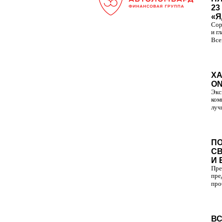
23
«Я
Сор
и г
Все
ХА
ON
Экс
ком
луч
ПО
С
И 
Пре
пре
про
ВС