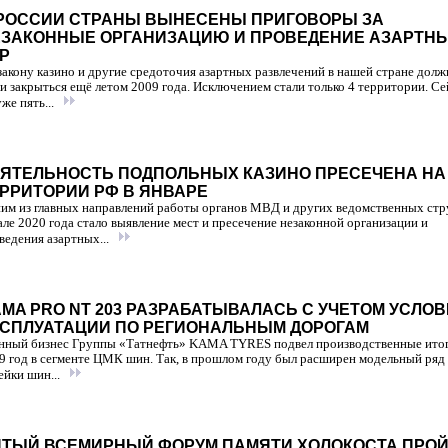
РОССИИ СТРАНЫ ВЫНЕСЕНЫ ПРИГОВОРЫ ЗА
ЕЗАКОННЫЕ ОРГАНИЗАЦИЮ И ПРОВЕДЕНИЕ АЗАРТН
Р
закону казино и другие средоточия азартных развлечений в нашей стране дол
и закрыться ещё летом 2009 года. Исключением стали только 4 территории. Се
уже пять...
ЯТЕЛЬНОСТЬ ПОДПОЛЬНЫХ КАЗИНО ПРЕСЕЧЕНА НА
РРИТОРИИ РФ В ЯНВАРЕ
им из главных направлений работы органов МВД и других ведомственных стр
але 2020 года стало выявление мест и пресечение незаконной организации и
ведения азартных...
MA PRO NT 203 РАЗРАБАТЫВАЛАСЬ С УЧЕТОМ УСЛО
СПЛУАТАЦИИ ПО РЕГИОНАЛЬНЫМ ДОРОГАМ
ный бизнес Группы «Татнефть» KAMA TYRES подвел производственные итог
9 год в сегменте ЦМК шин. Так, в прошлом году был расширен модельный ряд
ейки шин...
ТЫЙ ВСЕМИРНЫЙ ФОРУМ ПАМЯТИ ХОЛОКОСТА ПРО