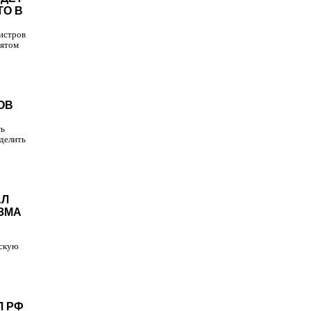
ТО В
нистров
Пятом
ОВ
ть
делить
АЛ
ЗМА
йскую
Л РФ