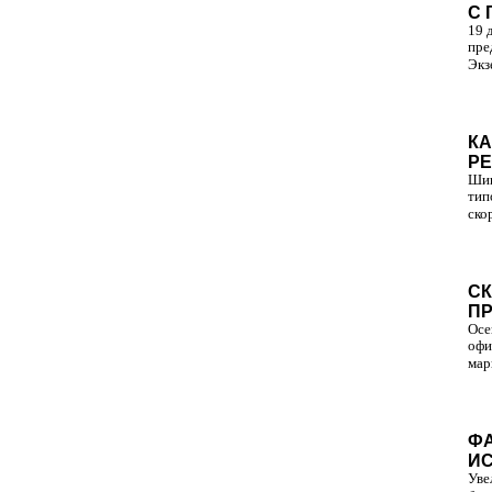
С 
19 
пре
Экзе
КА
РЕ
Шин
тип
ско
СК
ПР
Осе
офи
мар
ФА
ИС
Уве