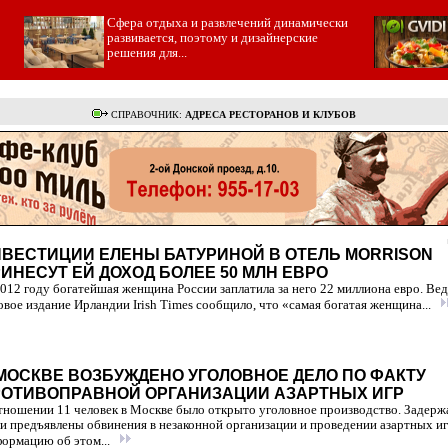
Cфера отдыха и развлечений динамически
развивается, поэтому и дизайнерские
решения для...
СПРАВОЧНИК:
АДРЕСА РЕСТОРАНОВ И КЛУБОВ
ВЕСТИЦИИ ЕЛЕНЫ БАТУРИНОЙ В ОТЕЛЬ MORRISON
ИНЕСУТ ЕЙ ДОХОД БОЛЕЕ 50 МЛН ЕВРО
012 году богатейшая женщина России заплатила за него 22 миллиона евро. Ве
овое издание Ирландии Irish Times сообщило, что «самая богатая женщина...
МОСКВЕ ВОЗБУЖДЕНО УГОЛОВНОЕ ДЕЛО ПО ФАКТУ
ОТИВОПРАВНОЙ ОРГАНИЗАЦИИ АЗАРТНЫХ ИГР
тношении 11 человек в Москве было открыто уголовное производство. Задер
и предъявлены обвинения в незаконной организации и проведении азартных иг
ормацию об этом...