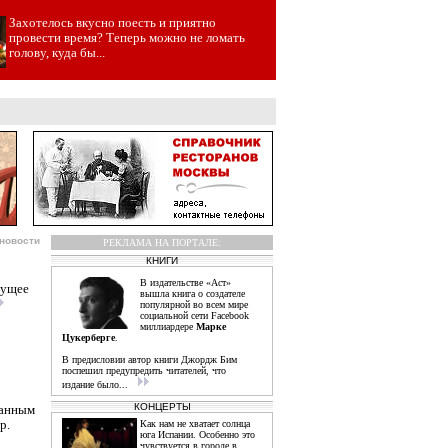
Захотелось вкусно поесть и приятно
провести время? Теперь можно не ломать
голову, куда бы...
новости
РЕКЛАМА НА ПОРТАЛЕ:
КНИГИ
В издательстве «Аст»
дущее
вышла книга о создателе
популярной во всем мире
социальной сети Facebook
миллиардере
Марке
Цукерберге
.
В предисловии автор книги Джордж Бим
поспешил предупредить читателей, что
издание было...
КОНЦЕРТЫ
жанным
р.
Как нам не хватает солнца
юга Испании. Особенно это
чувствуется в городе в