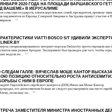
 ЯНВАРЯ 2020 ГОДА НА ПЛОЩАДИ ВАРШАВСКОГО ГЕТ
Д ВАШЕМЕ» В ИЕРУСАЛИМЕ
ок семь глав государств, членов королевских семей, президентов, премьер- ми
лав парламентов из Европы, Северной Америки и Австралии примут участие в 
мирном...
РАКТЕРИСТИКИ VIATTI BOSCO S/T УДИВИЛИ ЭКСПЕРТ
LINER.BY
перты специализированного интернет-портала Onliner.by протестировали шес
плектов шин разных брендов. Эксперимент был проведен для того, чтобы опре
шие модели по...
 СЛЕДАМ ГАЛЛЕ: ВЯЧЕСЛАВ МОШЕ КАНТОР ВЫСКАЗ
ВОЮ ПОЗИЦИЮ ОТНОСИТЕЛЬНО РОСТА АНТИСЕМИТИ
БОРЬБЫ С НИМ В ЕВРОПЕ
зидент Европейского еврейского конгресса (ЕЕК) Вячеслав Моше Кантор
дупредил, что антисемитизм больше не следует рассматривать как чисто евре
блему, поскольку он...
ТРЕЧА ЗАМЕСТИТЕЛЯ МИНИСТРА ИНОСТРАННЫХ ДЕ