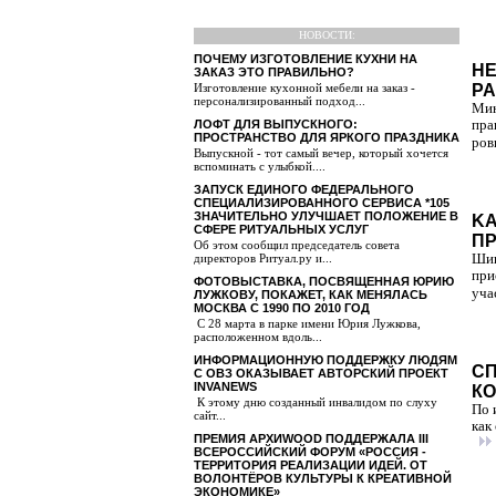
НОВОСТИ:
ПОЧЕМУ ИЗГОТОВЛЕНИЕ КУХНИ НА
НЕ
ЗАКАЗ ЭТО ПРАВИЛЬНО?
Изготовление кухонной мебели на заказ -
РА
персонализированный подход...
Мин
ЛОФТ ДЛЯ ВЫПУСКНОГО:
пра
ПРОСТРАНСТВО ДЛЯ ЯРКОГО ПРАЗДНИКА
ровн
Выпускной - тот самый вечер, который хочется
вспоминать с улыбкой....
ЗАПУСК ЕДИНОГО ФЕДЕРАЛЬНОГО
СПЕЦИАЛИЗИРОВАННОГО СЕРВИСА *105
ЗНАЧИТЕЛЬНО УЛУЧШАЕТ ПОЛОЖЕНИЕ В
KA
СФЕРЕ РИТУАЛЬНЫХ УСЛУГ
ПР
Об этом сообщил председатель совета
директоров Ритуал.ру и...
Шин
при
ФОТОВЫСТАВКА, ПОСВЯЩЕННАЯ ЮРИЮ
уча
ЛУЖКОВУ, ПОКАЖЕТ, КАК МЕНЯЛАСЬ
МОСКВА С 1990 ПО 2010 ГОД
С 28 марта в парке имени Юрия Лужкова,
расположенном вдоль...
ИНФОРМАЦИОННУЮ ПОДДЕРЖКУ ЛЮДЯМ
СП
С ОВЗ ОКАЗЫВАЕТ АВТОРСКИЙ ПРОЕКТ
INVANEWS
КО
К этому дню созданный инвалидом по слуху
По 
сайт...
как
ПРЕМИЯ АРХИWOOD ПОДДЕРЖАЛА III
ВСЕРОССИЙСКИЙ ФОРУМ «РОССИЯ -
ТЕРРИТОРИЯ РЕАЛИЗАЦИИ ИДЕЙ. ОТ
ВОЛОНТЁРОВ КУЛЬТУРЫ К КРЕАТИВНОЙ
ЭКОНОМИКЕ»