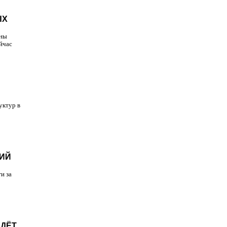
ЫХ
жны
йчас
уктур в
ВИЙ
и за
ЙДЁТ