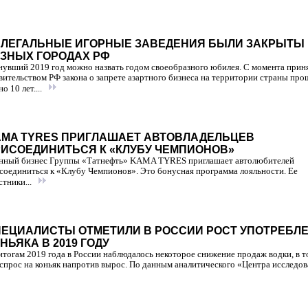
ЛЕГАЛЬНЫЕ ИГОРНЫЕ ЗАВЕДЕНИЯ БЫЛИ ЗАКРЫТЫ
ЗНЫХ ГОРОДАХ РФ
увший 2019 год можно назвать годом своеобразного юбилея. С момента прин
вительством РФ закона о запрете азартного бизнеса на территории страны про
о 10 лет....
MA TYRES ПРИГЛАШАЕТ АВТОВЛАДЕЛЬЦЕВ
ИСОЕДИНИТЬСЯ К «КЛУБУ ЧЕМПИОНОВ»
ный бизнес Группы «Татнефть» KAMA TYRES приглашает автолюбителей
соединиться к «Клубу Чемпионов». Это бонусная программа лояльности. Ее
стники...
ЕЦИАЛИСТЫ ОТМЕТИЛИ В РОССИИ РОСТ УПОТРЕБЛ
НЬЯКА В 2019 ГОДУ
итогам 2019 года в России наблюдалось некоторое снижение продаж водки, в т
 спрос на коньяк напротив вырос. По данным аналитического «Центра исследова