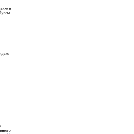
енко и
 Муссы
ндекс
о
Б
инного