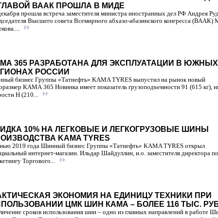
ГЛАВОЙ ВААК ПРОШЛА В МИДЕ
декабря прошла встреча заместителя министра иностранных дел РФ Андрея Руд
дседателя Высшего совета Всемирного абхазо-абазинского конгресса (ВААК)
кова....
МА 365 РАЗРАБОТАНА ДЛЯ ЭКСПЛУАТАЦИИ В ЮЖНЫХ
ГИОНАХ РОССИИ
ный бизнес Группы «Татнефть» KAMA TYRES выпустил на рынок новый
оразмер КАМА 365 Новинка имеет показатель грузоподъемности 91 (615 кг), и
рости H (210...
ИДКА 10% НА ЛЕГКОВЫЕ И ЛЕГКОГРУЗОВЫЕ ШИНЫ
ОИЗВОДСТВА KAMA TYRES
нью 2019 года Шинный бизнес Группы «Татнефть» KAMA TYRES открыл
циальный интернет-магазин. Ильдар Шайдуллин, и.о. заместителя директора п
кетингу Торгового...
КТИЧЕСКАЯ ЭКОНОМИЯ НА ЕДИНИЦУ ТЕХНИКИ ПРИ
ПОЛЬЗОВАНИИ ЦМК ШИН КАМА – БОЛЕЕ 116 ТЫС. РУ
личение сроков использования шин – одно из главных направлений в работе Ш