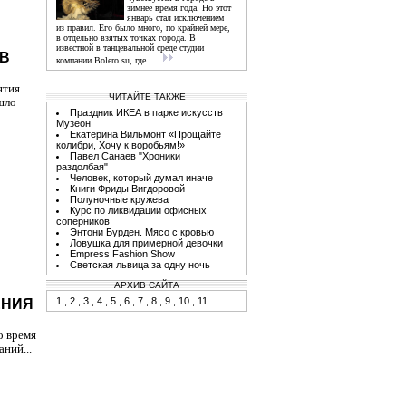
зимнее время года. Но этот
январь стал исключением
из правил. Его было много, по крайней мере,
в отдельно взятых точках города. В
известной в танцевальной среде студии
 В
компании Bolero.su, где...
ятия
ЧИТАЙТЕ ТАКЖЕ
шло
Праздник ИКЕА в парке искусств
Музеон
Екатерина Вильмонт «Прощайте
колибри, Хочу к воробьям!»
Павел Санаев "Хроники
раздолбая"
Человек, который думал иначе
Книги Фриды Вигдоровой
Полуночные кружева
Курс по ликвидации офисных
соперников
Энтони Бурден. Мясо с кровью
Ловушка для примерной девочки
Empress Fashion Show
Светская львица за одну ночь
АРХИВ САЙТА
1
,
2
,
3
,
4
,
5
,
6
,
7
,
8
,
9
,
10
,
11
ЕНИЯ
о время
ний...