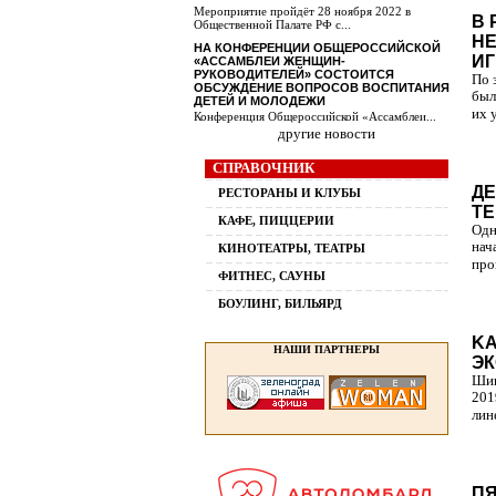
Мероприятие пройдёт 28 ноября 2022 в
В 
Общественной Палате РФ с...
Н
НА КОНФЕРЕНЦИИ ОБЩЕРОССИЙСКОЙ
ИГ
«АССАМБЛЕИ ЖЕНЩИН-
РУКОВОДИТЕЛЕЙ» СОСТОИТСЯ
По 
ОБСУЖДЕНИЕ ВОПРОСОВ ВОСПИТАНИЯ
был
ДЕТЕЙ И МОЛОДЕЖИ
их 
Конференция Общероссийской «Ассамблеи...
другие новости
СПРАВОЧНИК
ДЕ
РЕСТОРАНЫ И КЛУБЫ
ТЕ
КАФЕ, ПИЦЦЕРИИ
Одн
нач
КИНОТЕАТРЫ, ТЕАТРЫ
про
ФИТНЕС, САУНЫ
БОУЛИНГ, БИЛЬЯРД
KA
НАШИ ПАРТНЕРЫ
ЭК
Шин
201
лин
ПЯ