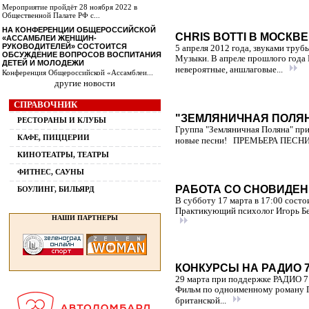
Мероприятие пройдёт 28 ноября 2022 в
Общественной Палате РФ с...
НА КОНФЕРЕНЦИИ ОБЩЕРОССИЙСКОЙ
CHRIS BOTTI В МОСКВЕ
«АССАМБЛЕИ ЖЕНЩИН-
РУКОВОДИТЕЛЕЙ» СОСТОИТСЯ
5 апреля 2012 года, звуками тру
ОБСУЖДЕНИЕ ВОПРОСОВ ВОСПИТАНИЯ
Музыки. В апреле прошлого года 
ДЕТЕЙ И МОЛОДЕЖИ
невероятные, аншлаговые...
Конференция Общероссийской «Ассамблеи...
другие новости
СПРАВОЧНИК
"ЗЕМЛЯНИЧНАЯ ПОЛЯ
РЕСТОРАНЫ И КЛУБЫ
Группа "Земляничная Поляна" при
КАФЕ, ПИЦЦЕРИИ
новые песни! ПРЕМЬЕРА ПЕСНИ "Ми
КИНОТЕАТРЫ, ТЕАТРЫ
ФИТНЕС, САУНЫ
РАБОТА СО СНОВИДЕ
БОУЛИНГ, БИЛЬЯРД
В субботу 17 марта в 17:00 состо
Практикующий психолог Игорь Безр
НАШИ ПАРТНЕРЫ
КОНКУРСЫ НА РАДИО 
29 марта при поддержке РАДИО 7
Фильм по одноименному роману Г
британской...