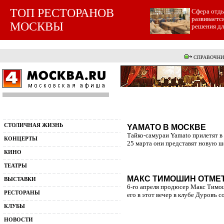
ТОП РЕСТОРАНОВ
Cфера отды
развиваетс
МОСКВЫ
решения для
СПРАВОЧНИ
СТОЛИЧНАЯ ЖИЗНЬ
YAMATO В МОСКВЕ
Тайко-самураи Yamato прилетят в 
КОНЦЕРТЫ
25 марта они представят новую ш
КИНО
ТЕАТРЫ
МАКС ТИМОШИН ОТМЕТ
ВЫСТАВКИ
6-го апреля продюсер Макс Тимош
РЕСТОРАНЫ
его в этот вечер в клубе Дуровъ с
КЛУБЫ
НОВОСТИ