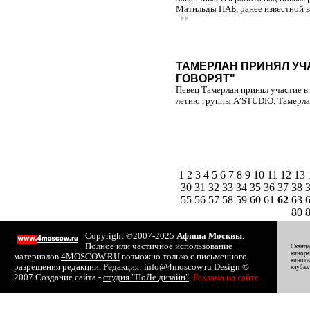
Матильды ПАБ, ранее известной в 
ТАМЕРЛАН ПРИНЯЛ УЧ
ГОВОРЯТ"
Певец Тамерлан принял участие в
летию группы A’STUDIO. Тамерлан
1
2
3
4
5
6
7
8
9
10
11
12
13
30
31
32
33
34
35
36
37
38
55
56
57
58
59
60
61
62
63
80
Copyright ©2007-2025
Афиша Москвы
.
Полное или частичное использование
Сканда
киноре
материалов
4MOSCOW.RU
возможно только с письменного
киноте
разрешения редакции. Редакция:
info@4moscow.ru
Design ©
клубах
2007 Создание сайта -
студия "ПоЛе дизайн"
.
Реклама на сайте