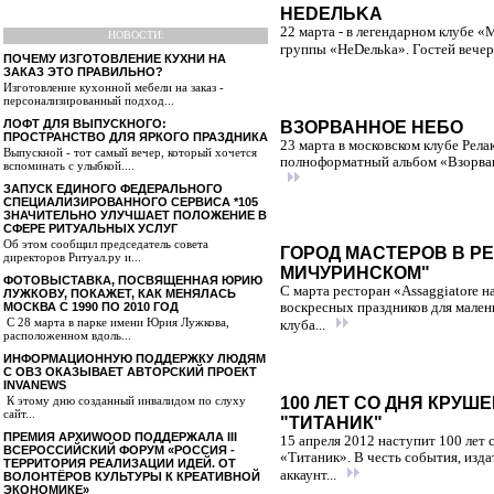
НEDEЛЬKA
22 марта - в легендарном клубе «
НОВОСТИ:
группы «НeDeльka». Гостей вечер
ПОЧЕМУ ИЗГОТОВЛЕНИЕ КУХНИ НА
ЗАКАЗ ЭТО ПРАВИЛЬНО?
Изготовление кухонной мебели на заказ -
персонализированный подход...
ЛОФТ ДЛЯ ВЫПУСКНОГО:
ВЗОРВАННОЕ НЕБО
ПРОСТРАНСТВО ДЛЯ ЯРКОГО ПРАЗДНИКА
23 марта в московском клубе Рела
Выпускной - тот самый вечер, который хочется
полноформатный альбом «Взорванн
вспоминать с улыбкой....
ЗАПУСК ЕДИНОГО ФЕДЕРАЛЬНОГО
СПЕЦИАЛИЗИРОВАННОГО СЕРВИСА *105
ЗНАЧИТЕЛЬНО УЛУЧШАЕТ ПОЛОЖЕНИЕ В
СФЕРЕ РИТУАЛЬНЫХ УСЛУГ
Об этом сообщил председатель совета
ГОРОД МАСТЕРОВ В Р
директоров Ритуал.ру и...
МИЧУРИНСКОМ"
ФОТОВЫСТАВКА, ПОСВЯЩЕННАЯ ЮРИЮ
С марта ресторан «Assaggiatore
ЛУЖКОВУ, ПОКАЖЕТ, КАК МЕНЯЛАСЬ
МОСКВА С 1990 ПО 2010 ГОД
воскресных праздников для мален
С 28 марта в парке имени Юрия Лужкова,
клуба...
расположенном вдоль...
ИНФОРМАЦИОННУЮ ПОДДЕРЖКУ ЛЮДЯМ
С ОВЗ ОКАЗЫВАЕТ АВТОРСКИЙ ПРОЕКТ
INVANEWS
К этому дню созданный инвалидом по слуху
100 ЛЕТ СО ДНЯ КРУШ
сайт...
"ТИТАНИК"
ПРЕМИЯ АРХИWOOD ПОДДЕРЖАЛА III
15 апреля 2012 наступит 100 лет 
ВСЕРОССИЙСКИЙ ФОРУМ «РОССИЯ -
«Титаник». В честь события, изда
ТЕРРИТОРИЯ РЕАЛИЗАЦИИ ИДЕЙ. ОТ
аккаунт...
ВОЛОНТЁРОВ КУЛЬТУРЫ К КРЕАТИВНОЙ
ЭКОНОМИКЕ»